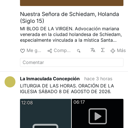
Nuestra Señora de Schiedam, Holanda
(Siglo 15)
MI BLOG DE LA VIRGEN.
Advocación mariana
venerada en la ciudad holandesa de Schiedam,
especialmente vinculada a la mística Santa
Liduvina. La imagen original fue robada por un
Me gusta
Compartir
13
Más
comerciante que intentó venderla en Amberes,
Nuestra Señora de Schiedam, Holanda (Siglo
15)
La Inmaculada Concepción
hace 3 horas
LITURGIA DE LAS HORAS. ORACIÓN DE LA
IGLESIA SÁBADO 8 DE AGOSTO DE 2026.
06:17
12:08