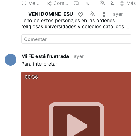
Me gusta
Compartir
1
121
Más
VENI DOMINE IESU
ayer
lleno de estos personajes en las ordenes
religiosas universidades y colegios catolicos ,
los fieles callan la jerarquia los consiente y la
Iglesia SANGRA
Mi FE está frustrada
ayer
Para interpretar
00:36