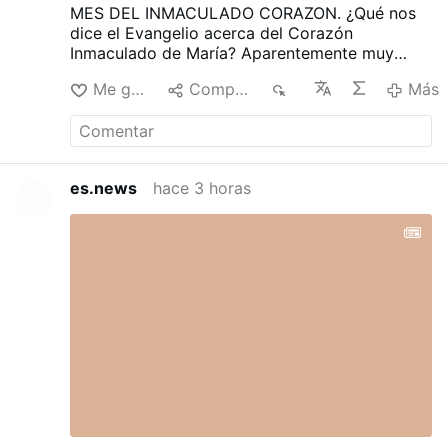
MES DEL INMACULADO CORAZON.
¿Qué nos
dice el Evangelio acerca del Corazón
Inmaculado de María? Aparentemente muy
poco y, en cambio, nos dice mucho.
Es un
Me gusta
Compartir
8
Más
Corazón lleno de caridad como lo vemos en la
visitación a santa Isabel.
Día 7- El Corazón de
María en el Evangelio
es.news
hace 3 horas