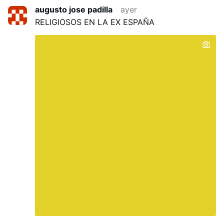
los musulmanes que matan como moscas a los
augusto jose padilla
ayer
católicos.
RELIGIOSOS EN LA EX ESPAÑA