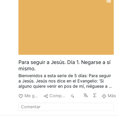
Para seguir a Jesús. Día 1. Negarse a sí
mismo.
Bienvenidos a esta serie de 5 días: Para seguir
a Jesús. Jesús nos dice en el Evangelio: ‘Si
alguno quiere venir en pos de mí, niéguese a sí
mismo, tome su cruz y sígame’ (Mateo 16,24).
Me gusta
Compartir
12
Más
Negarse a sí mismo no significa despreciarse,
sino poner a Cristo en el centro de nuestra
vida. Este canal es una invitación a seguir de
verdad a Jesucristo: negarse a sí mismo, tomar
la cruz y vivir el Evangelio sin excusas.