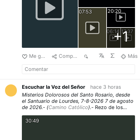
20:20
07:53
+1
06:14
17:37
Me gusta
Compartir
13
Más
Escuchar la Voz del Señor
hace 3 horas
Misterios Dolorosos del Santo Rosario, desde
el Santuario de Lourdes, 7-8-2026
7 de agosto
de 2026.- (
Camino Católico
).-
Rezo de los
Misterios Dolorosos del Santo Rosario
correspondientes a hoy, viernes, desde la Gruta
30:49
de Massabielle,
en el Santuario de Lourdes
, en
el que se intercede por el mundo entero.
Apoyar al Santuario de Nuestra Señora de