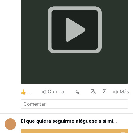
Lourdes
escucharlavozdelamor.blogspot.com
2
Compartir
16
Más
El que quiera seguirme niéguese a sí mismo
hace 3 horas
edit