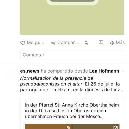
Me gusta
Compartir
11
Más
es.news
ha compartido desde
Lea Hofmann
ay
Normalización de la presencia de
pseudodiaconisas en el altar
: El 26 de julio, la
parroquia de Timelkam, en la diócesis de Linz
(Austria), celebró la fiesta patronal de Santa
Ana en Oberthalheim, según informó la página
In der Pfarrei St. Anna Kirche Oberthalheim
de Facebook de la parroquia. Tal y como es ya
in der Diözese Linz in Oberösterreich
habitual en las diócesis de habla alemana, una
übernehmen Frauen bei der Messe
asistente pastoral, ataviada con una alba y una
maßgeblich die Leitung bestimmter
estola litúrgica, desempeñó funciones litúrgicas
Aufgaben, darunter: - das Verlesen des