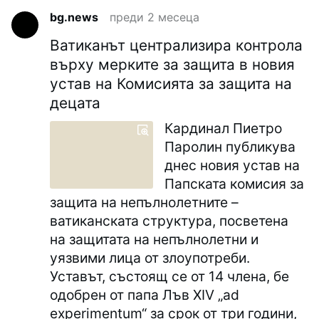
bg.news
преди 2 месеца
Ватиканът централизира контрола
върху мерките за защита в новия
устав на Комисията за защита на
децата
Кардинал Пиетро
Паролин публикува
днес новия устав на
Папската комисия за
защита на непълнолетните –
ватиканската структура, посветена
на защитата на непълнолетни и
уязвими лица от злоупотреби.
Уставът, състоящ се от 14 члена, бе
одобрен от папа Лъв XIV „ad
experimentum“ за срок от три години,