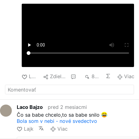
Lajk
Zdielať
1
832
Viac
Laco Bajzo
pred 2 mesiacmi
Čo sa babe chcelo,to sa babe snilo
Bola som v nebi - nové svedectvo
Lajk
Viac