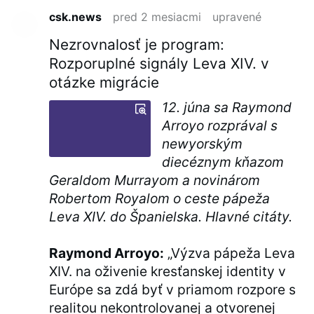
csk.news
pred 2 mesiacmi
upravené
Nezrovnalosť je program:
Rozporuplné signály Leva XIV. v
otázke migrácie
12. júna sa Raymond
Arroyo rozprával s
newyorským
diecéznym kňazom
Geraldom Murrayom a novinárom
Robertom Royalom o ceste pápeža
Leva XIV. do Španielska. Hlavné citáty.
Raymond Arroyo:
„Výzva pápeža Leva
XIV. na oživenie kresťanskej identity v
Európe sa zdá byť v priamom rozpore s
realitou nekontrolovanej a otvorenej