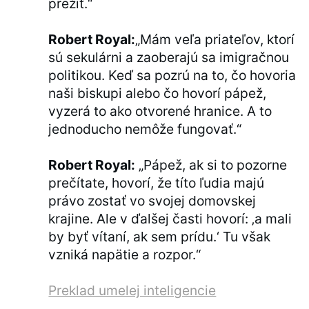
prežiť.“
Robert Royal:
„Mám veľa priateľov, ktorí
sú sekulárni a zaoberajú sa imigračnou
politikou. Keď sa pozrú na to, čo hovoria
naši biskupi alebo čo hovorí pápež,
vyzerá to ako otvorené hranice. A to
jednoducho nemôže fungovať.“
Robert Royal:
„Pápež, ak si to pozorne
prečítate, hovorí, že títo ľudia majú
právo zostať vo svojej domovskej
krajine. Ale v ďalšej časti hovorí: ‚a mali
by byť vítaní, ak sem prídu.‘ Tu však
vzniká napätie a rozpor.“
Preklad umelej inteligencie