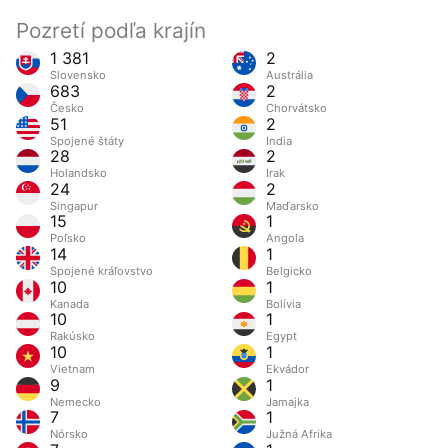
Pozretí podľa krajín
1 381
2
Slovensko
Austrália
683
2
Česko
Chorvátsko
51
2
Spojené štáty
India
28
2
Holandsko
Irak
24
2
Singapur
Maďarsko
15
1
Poľsko
Angola
14
1
Spojené kráľovstvo
Belgicko
10
1
Kanada
Bolívia
10
1
Rakúsko
Egypt
10
1
Vietnam
Ekvádor
9
1
Nemecko
Jamajka
7
1
Nórsko
Južná Afrika