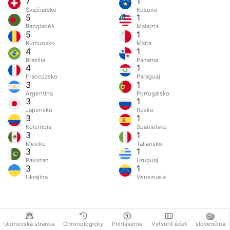
7
1
Švajčiarsko
Kosovo
5
1
Bangladéš
Malajzia
5
1
Rumunsko
Malta
4
1
Brazília
Panama
4
1
Francúzsko
Paraguaj
3
1
Argentína
Portugalsko
3
1
Japonsko
Rusko
3
1
Kolumbia
Španielsko
3
1
Mexiko
Taliansko
3
1
Pakistan
Uruguaj
3
1
Ukrajina
Venezuela
Domovská stránka
Chronologicky
Prihlásenie
Vytvoriť účet
slovenčina