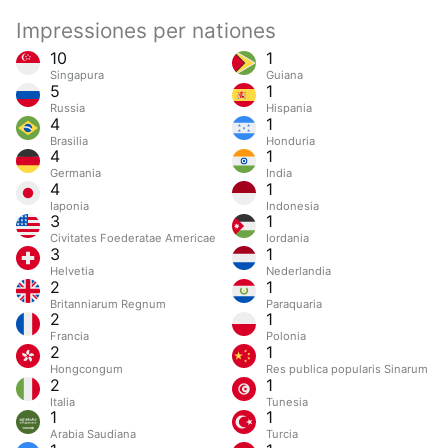
Impressiones per nationes
10
1
Singapura
Guiana
5
1
Russia
Hispania
4
1
Brasilia
Honduria
4
1
Germania
India
4
1
Iaponia
Indonesia
3
1
Civitates Foederatae Americae
Iordania
3
1
Helvetia
Nederlandia
2
1
Britanniarum Regnum
Paraquaria
2
1
Francia
Polonia
2
1
Hongcongum
Res publica popularis Sinarum
2
1
Italia
Tunesia
1
1
Arabia Saudiana
Turcia