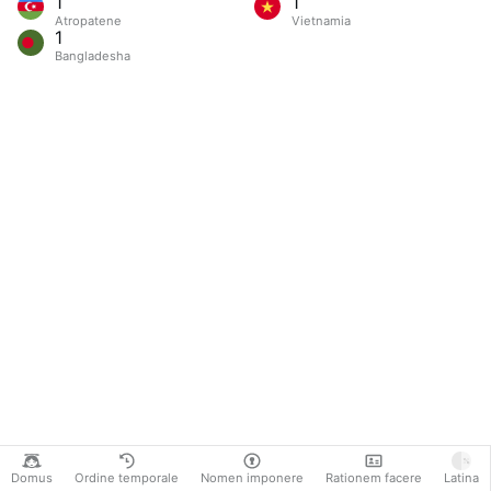
1
1
Atropatene
Vietnamia
1
Bangladesha
Domus
Ordine temporale
Nomen imponere
Rationem facere
Latina