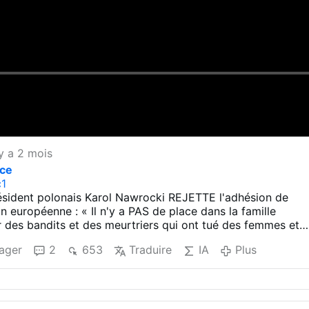
 y a 2 mois
nce
c1
sident polonais Karol Nawrocki REJETTE l'adhésion de
on européenne : « Il n'y a PAS de place dans la famille
des bandits et des meurtriers qui ont tué des femmes et
els bandits ne peuvent pas être glorifiés.»
ager
2
653
Traduire
IA
Plus