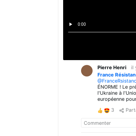
Pierre Henri
il
France Résista
@FranceRsistan
ÉNORME ! Le pré
l'Ukraine à l'Uni
européenne pour 
des enfants. De t
3
Part