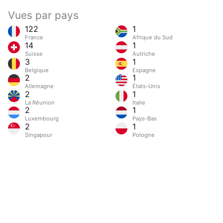
Vues par pays
122
1
France
Afrique du Sud
14
1
Suisse
Autriche
3
1
Belgique
Espagne
2
1
Allemagne
États-Unis
2
1
La Réunion
Italie
2
1
Luxembourg
Pays-Bas
2
1
Singapour
Pologne