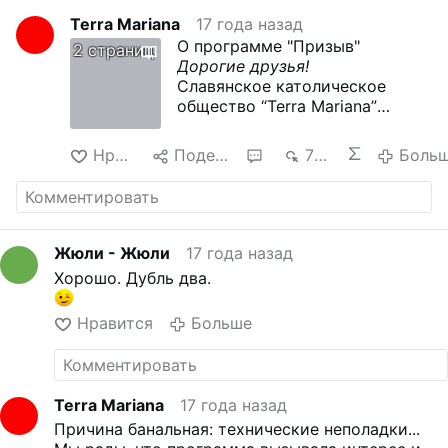
Terra Mariana
17 года назад
О программе "Призыв"
2 страниц
Дорогие друзья!
Славянское католическое
общество “Terra Mariana”
начинает проект, программу
“Призыв”, основанную на
Нравится
Поделиться
3
7 тыс.
Боль
Духовных Упражнениях св.
Игнатия Лойолы.“Призыв” – это
программа реколекций в
повседневной жизни,
помогающая не отрываясь от
Жюли - Жюли
17 года назад
работ и дел углубиться в свое
Хорошо. Дубль два.
сердце и душу. Выполняя ее вы
поразмышляете о своей жизни,
Нравится
Больше
глубже познаете Иисуса и
научитесь лучше ему служить.
Программа “Призыв”, 36-
недельная программа
Terra Mariana
17 года назад
размышлений, разделена на на
4 части:
Причина банальная: технические неполадки...
I – Призыв (12 недель)