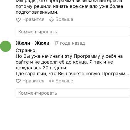
Мы рады, что программа вызывала интерес и
II – Решение (11 недель)
потому решили начать все сначало уже более
III – Путь (6 недель)
подготовленными.
IV – Победа (7 недель)
Нравится
Больше
Начало программы – 6
сентября 2009 г. Материалы
программы будут
соответствовать
Жюли - Жюли
17 года назад
литургическому календарю
Странно.
Католической Церкви и смогут
Но Вы уже начинали эту Программу у себя на
быть подспорьем для
сайте и не довели её до конца. Я так и не
реколекций Адвента и
дождалась 20 недели.
Великого поста.
Где гарантии, что Вы начнёте новую Программу
По умолчанию началом новой
и она будет продолжаться?
Нравится
Больше
недели программы считается
Относитесь поответственней к своим
воскресенье. Каждое
обещаниям.
воскресенье мы будем
публиковать материалы новой
недели Программы.
Еженедельные online-встречи
будут проходить на
нашем
форуме
.
Ваши вопросы, мнения, …