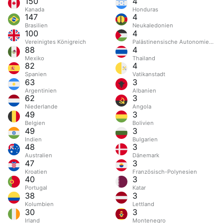
150
4
Kanada
Honduras
147
4
Brasilien
Neukaledonien
100
4
Vereinigtes Königreich
Palästinensische Autonomiegebi
88
4
Mexiko
Thailand
82
4
Spanien
Vatikanstadt
63
3
Argentinien
Albanien
62
3
Niederlande
Angola
49
3
Belgien
Bolivien
49
3
Indien
Bulgarien
48
3
Australien
Dänemark
47
3
Kroatien
Französisch-Polynesien
40
3
Portugal
Katar
38
3
Kolumbien
Lettland
30
3
Irland
Montenegro