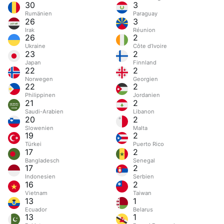
30
3
Rumänien
Paraguay
26
3
Irak
Réunion
26
2
Ukraine
Côte d’Ivoire
23
2
Japan
Finnland
22
2
Norwegen
Georgien
22
2
Philippinen
Jordanien
21
2
Saudi-Arabien
Libanon
20
2
Slowenien
Malta
19
2
Türkei
Puerto Rico
17
2
Bangladesch
Senegal
17
2
Indonesien
Serbien
16
2
Vietnam
Taiwan
13
1
Ecuador
Belarus
13
1