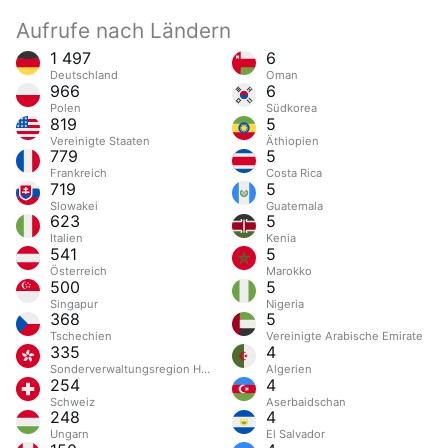
Aufrufe nach Ländern
1 497
6
Deutschland
Oman
966
6
Polen
Südkorea
819
5
Vereinigte Staaten
Äthiopien
779
5
Frankreich
Costa Rica
719
5
Slowakei
Guatemala
623
5
Italien
Kenia
541
5
Österreich
Marokko
500
5
Singapur
Nigeria
368
5
Tschechien
Vereinigte Arabische Emirate
335
4
Sonderverwaltungsregion Hongkong
Algerien
254
4
Schweiz
Aserbaidschan
248
4
Ungarn
El Salvador