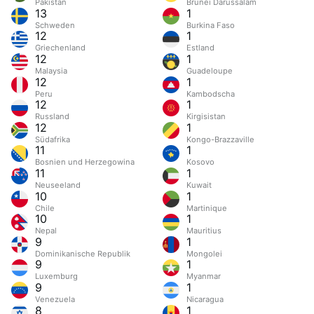
Pakistan
Brunei Darussalam
13
1
Schweden
Burkina Faso
12
1
Griechenland
Estland
12
1
Malaysia
Guadeloupe
12
1
Peru
Kambodscha
12
1
Russland
Kirgisistan
12
1
Südafrika
Kongo-Brazzaville
11
1
Bosnien und Herzegowina
Kosovo
11
1
Neuseeland
Kuwait
10
1
Chile
Martinique
10
1
Nepal
Mauritius
9
1
Dominikanische Republik
Mongolei
9
1
Luxemburg
Myanmar
9
1
Venezuela
Nicaragua
8
1