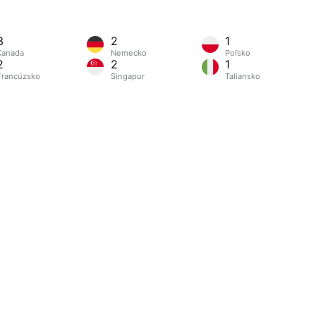
3
2
1
Kanada
Nemecko
Poľsko
2
2
1
Francúzsko
Singapur
Taliansko