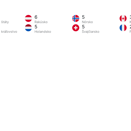
6
5
 štáty
Rakúsko
Nórsko
5
5
 kráľovstvo
Holandsko
Švajčiarsko