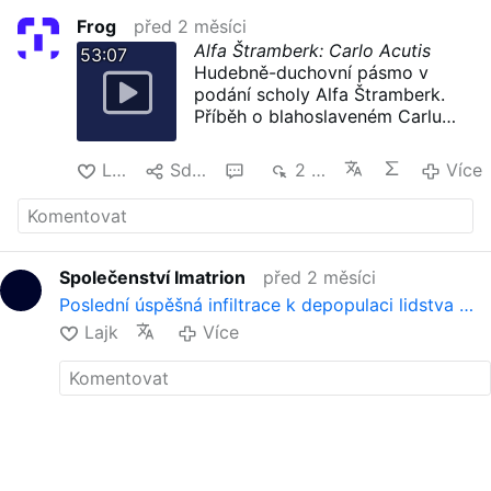
Frog
před 2 měsíci
Alfa Štramberk: Carlo Acutis
53:07
Hudebně-duchovní pásmo v
podání scholy Alfa Štramberk.
Příběh o blahoslaveném Carlu
Acutisovi, mladém světci v
džínách.
Lajk
Sdílet
1
2 tis.
Více
Koncert natočen TV Noe,
premiéra odvysílána 11. února
2024.
Společenství Imatrion
před 2 měsíci
Poslední úspěšná infiltrace k depopulaci lidstva …
Lajk
Více