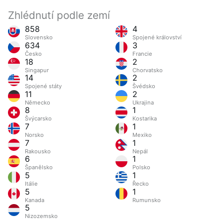
Zhlédnutí podle zemí
858
4
Slovensko
Spojené království
634
3
Česko
Francie
18
2
Singapur
Chorvatsko
14
2
Spojené státy
Švédsko
11
2
Německo
Ukrajina
8
1
Švýcarsko
Kostarika
7
1
Norsko
Mexiko
7
1
Rakousko
Nepál
6
1
Španělsko
Polsko
5
1
Itálie
Řecko
5
1
Kanada
Rumunsko
5
Nizozemsko