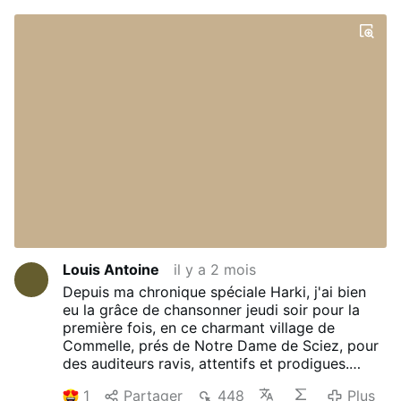
Louis Antoine
il y a 2 mois
Depuis ma chronique spéciale Harki, j'ai bien
eu la grâce de chansonner jeudi soir pour la
première fois, en ce charmant village de
Commelle, prés de Notre Dame de Sciez, pour
des auditeurs ravis, attentifs et prodigues.
Une longue discussion avec un ancien rockeur
1
Partager
448
Plus
bien pensant, converti au Christianisme... Puis à