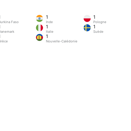
1
1
1
Burkina Faso
Inde
Pologne
1
1
1
Danemark
Italie
Suède
1
1
Grèce
Nouvelle-Calédonie