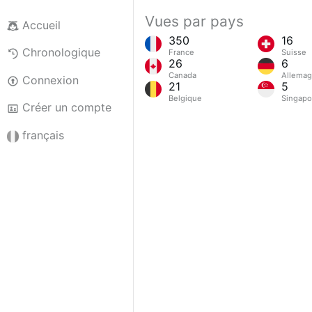
Vues par pays
Accueil
350
16
Chronologique
France
Suisse
26
6
Canada
Allema
Connexion
21
5
Belgique
Singapo
Créer un compte
français