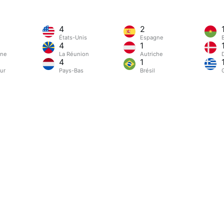
4
2
États-Unis
Espagne
4
1
gne
La Réunion
Autriche
4
1
ur
Pays-Bas
Brésil