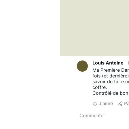
Louis Antoine
Ma Première Dam
fois (et dernièr
savoir de faire 
coffre.
Contrôlé de bon 
tout, j'ai tant u
J'aime
Pa
contenu de mes pa
de mourir d'épui
San Andréa.
Le recital fût un
courte pause, et 