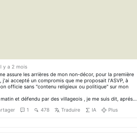
il y a 2 mois
e assure les arrières de mon non-décor, pour la première
e), j'ai accepté un compromis que me proposait l'ASVP, à
mon officie sans "contenu religieux ou politique" sur mon
matin et défendu par des villageois , je me suis dit, aprés
sé mes souliers cette semaine sur les routes Dauphinoises, le
rtager
1
478
Traduire
IA
Plus
roles suffira à l'apostolat pour cette fois, et je m'éviterai
sement à gravir encore des cols pour me rendre à la Costa
 succés, bien que fort usant , une heure quinze à l'ombre, u
enfin une heure et demi au soleil pour tenter de ravir des