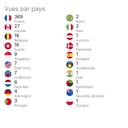
Vues par pays
369
2
France
Brésil
27
2
Canada
Italie
18
1
Belgique
Autriche
16
1
Suisse
Danemark
9
1
Singapour
Espagne
7
1
États-Unis
Guadeloupe
7
1
La Réunion
Inde
6
1
Pays-Bas
Martinique
4
1
Allemagne
Nouvelle-Zélande
3
1
Portugal
Pologne