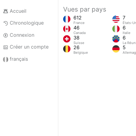
Vues par pays
Accueil
612
7
Chronologique
France
États-U
46
6
Canada
Italie
Connexion
38
6
Suisse
La Réun
Créer un compte
26
5
Belgique
Allema
français