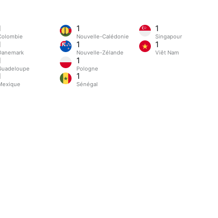
1
1
1
Colombie
Nouvelle-Calédonie
Singapour
1
1
1
Danemark
Nouvelle-Zélande
Viêt Nam
1
1
Guadeloupe
Pologne
1
1
Mexique
Sénégal