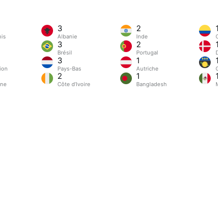
3
2
nis
Albanie
Inde
3
2
Brésil
Portugal
3
1
ion
Pays-Bas
Autriche
2
1
gne
Côte d’Ivoire
Bangladesh