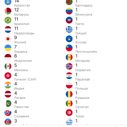
14
1
Казахстан
Бангладеш
12
1
Беларусь
Венесуэла
11
1
Бразилия
Гаити
11
1
Нидерланды
Греция
9
1
Япония
Косово
7
1
Украина
Лихтенштейн
6
1
Индонезия
Молдова
5
1
Мексика
Норвегия
4
1
Гонконг (САР)
Парагвай
4
1
Индия
Польша
4
1
Латвия
Румыния
4
1
Пакистан
Сенегал
4
1
Словакия
Тунис
3
1
Азербайджан
Уругвай