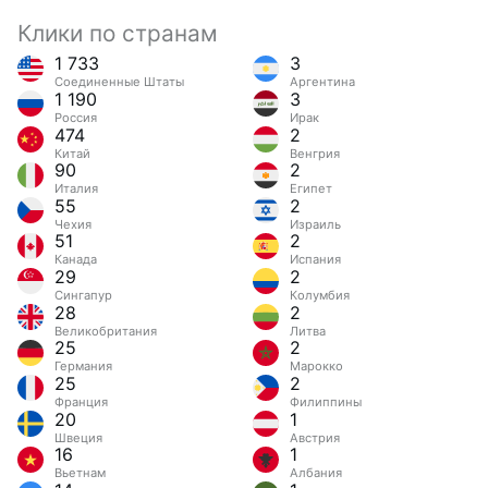
Клики по странам
1 733
3
Соединенные Штаты
Аргентина
1 190
3
Россия
Ирак
474
2
Китай
Венгрия
90
2
Италия
Египет
55
2
Чехия
Израиль
51
2
Канада
Испания
29
2
Сингапур
Колумбия
28
2
Великобритания
Литва
25
2
Германия
Марокко
25
2
Франция
Филиппины
20
1
Швеция
Австрия
16
1
Вьетнам
Албания