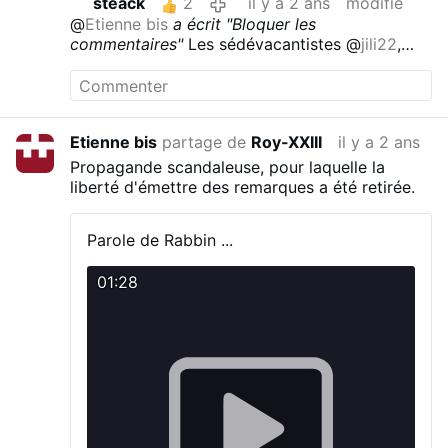
steack
2
il y a 2 ans
modifié
contradicteurs, pour autant qu'ils entendent
@
Etienne bis
a écrit "Bloquer les
défendre le catholicisme.
commentaires"
Les sédévacantistes @
jili22
,
@Bénédicte
LIOGIER,
@Arthur De la Baure
,
@Hélène33
ont horreur de la contradiction. Ils
bloquent donc les commentaires de ceux à qui
ils sont incapables de répondre.
C'est assez
Etienne bis
partage de
Roy-XXIII
il y a 2 ans
révélateur.
Propagande scandaleuse, pour laquelle la
liberté d'émettre des remarques a été retirée.
Parole de Rabbin ...
01:28