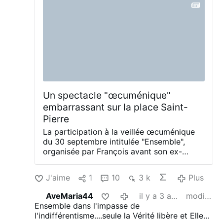
Un spectacle "œcuménique"
embarrassant sur la place Saint-
Pierre
La participation à la veillée œcuménique
du 30 septembre intitulée "Ensemble",
organisée par François avant son ex-
synode, a été encore pire que celle du
consistoire du matin.
La place Saint-Pierre
J'aime
1
10
3 k
Plus
était littéralement vide (voir la vidéo ci-
dessous). Même le premier secteur n'était
AveMaria44
il y a 3 ans
modifié
pas plein, et les médias du Vatican n'ont
Ensemble dans l'impasse de
pas pu cacher leur embarras.
François est
l'indifférentisme....seule la Vérité libère et Elle
arrivé en fauteuil roulant et a été