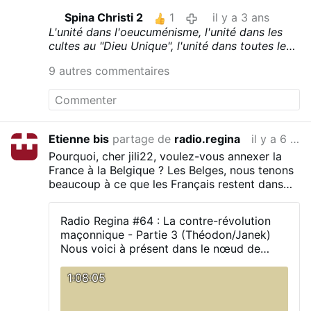
est absente
immédiatement rejoint par le patriarche de
Spina Christi 2
1
il y a 3 ans
Constantinople, Bartholomée. Pendant le
L'unité dans l'oeucuménisme, l'unité dans les
spectacle, il s'est assis dans une rangée
cultes au "Dieu Unique", l'unité dans toutes les
avec d'autres autorités religieuses non
religions puis... l'unité dans le monde.
catholiques, comme l'archevêque laïc
9 autres commentaires
anglican Justin Welby, qui était vêtu de
rose.
Sœur Nathalie Becquart, sous-
secrétaire de l'ex-synode, a tenté de
maintenir la façade en disant [malgré les
bancs vides] que "nous sommes en
Etienne bis
partage de
radio.regina
il y a 6 ans
communion avec de nombreux chrétiens
Pourquoi, cher jili22, voulez-vous annexer la
qui prient pour nous dans leurs
France à la Belgique ?
Les Belges, nous tenons
communautés locales à travers le monde."
beaucoup à ce que les Français restent dans
L'œcuménisme est mort. Aujourd'hui, les
leur jus.
dirigeants du Novus Ordo ne sont même
Radio Regina #64 : La contre-révolution
pas capables d'assurer …
Plus
maçonnique - Partie 3 (Théodon/Janek)
Nous voici à présent dans le nœud de
cette série d'émissions ...
Comment se
fait-il que Joseph De Maistre, figure
1:08:05
centrale du mouvement de pensée contre-
révolutionnaire et communément