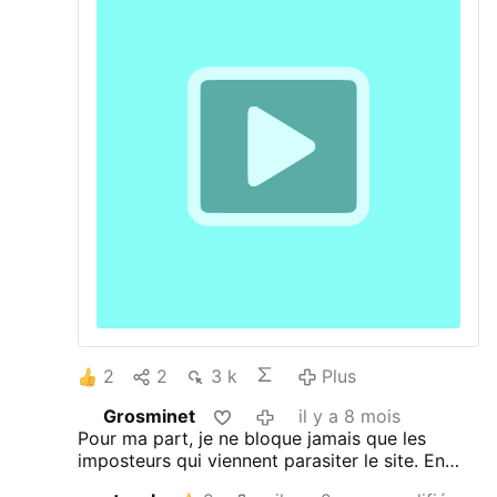
avant de se retracter rapidement, alors
qu'en est-il ?
Pour aller plus loin
Cox
Media Group (CMG) admet écouter les
conversations pour du ciblage publicitaire
- Next
Are Marketers Using Smartphones
to Listen to Your Conversations to Target
Ads? Yes, Cox Media Group Says in
Materials Deleted From Its Website
Dans
cette série tu vas découvrir les dessous de
l'oligarchie...
Tu ne me connais pas.
Pourtant, tu devrais.
Le monde devient tel
que nous l'avons décidé en haut lieu…
Je
vais te raconter ce monde, c'est le tien.
Enfin, celui que nous sommes en train de
te construire !
Es-tu prêt ?
2
2
3 k
Plus
Grosminet
il y a 8 mois
Pour ma part, je ne bloque jamais que les
imposteurs qui viennent parasiter le site. En
tout état de cause, j'accepte mes