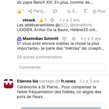
du pape Benoît XVI.
En plus, comme de
manière quasi systématique, il bloque les
1
Partager
30
986
Plus
réponses.
Pensez-vous que ce comportement
soit correct ?
steack
1
il y a 2 ans
Les sédévacantistes @
jili22
,
@benedicte
LIOGIER, Arthur De la Baure, Hélène33 ont
horreur de la contradiction. Ils bloquent donc
Maximilian Schmitt
il y a 2 ans
les commentaires de ceux à qui ils sont
Et vous avez encore oubliez la chose la plus
incapables de répondre.
C'est assez révélateur.
importante,- je parle des "mérites" de Joseph
Ratzinger -,, car cela concerne la messe ! Le 17
28 autres commentaires
janvier 2001, Ratzinger en tant que préfet de la
Congrégation pour la Foi déclarait valide
l'anaphore nestorienne d'Addai & Mari où
manquent les paroles de la consécrations ! En
2000 il nous présentait une fausse sœur Lucie
Etienne bis
partage de
fr.news
il y a 3 ans
et un faux IIIème secret de Fatima !
Cérémonie à St Pierre...
Pour compenser la
faible fréquentation des fidèles, on aligne des
pots de fleurs.