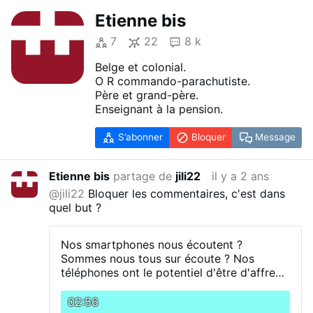
Etienne bis
7
22
8 k
Belge et colonial.
O R commando-parachutiste.
Père et grand-père.
Enseignant à la pension.
S’abonner
Bloquer
Message
Etienne bis
partage de
jili22
il y a 2 ans
@jili22
Bloquer les commentaires, c'est dans
quel but ?
Nos smartphones nous écoutent ?
Sommes nous tous sur écoute ?
Nos
téléphones ont le potentiel d'être d'affreux
mouchards. Exploitent-ils ce potentiel ?
C'est ce qu'affirme le Cox Media Group,
02:56