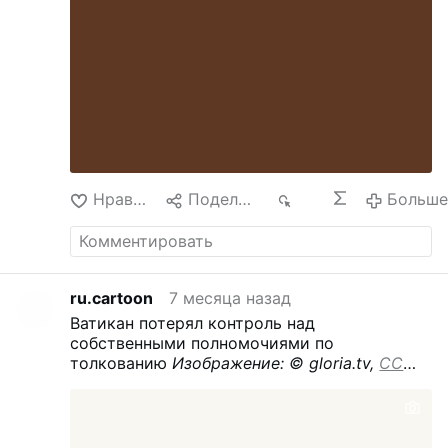
Нравится
Поделиться
183
Больш
ru.cartoon
7 месяца назад
Ватикан потерял контроль над
собственными полномочиями по
толкованию
Изображение: © gloria.tv,
CC
BY-ND
,
Перевод ИИ