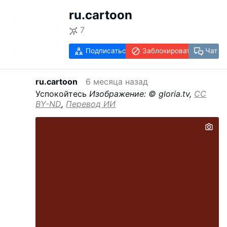
ru.cartoon
7
Подписаться
Заблокировать
Чат
ru.cartoon
6 месяца назад
Успокойтесь
Изображение: © gloria.tv,
CC
BY-ND
,
Перевод ИИ