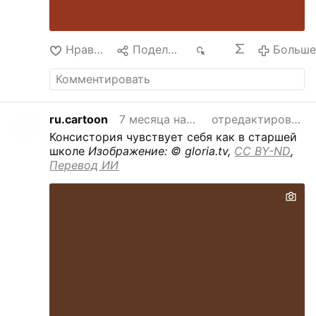
Нравится
Поделиться
148
Больш
ru.cartoon
7 месяца назад
отредактировано
Консистория чувствует себя как в старшей
школе
Изображение: © gloria.tv,
CC BY-ND
,
Перевод ИИ