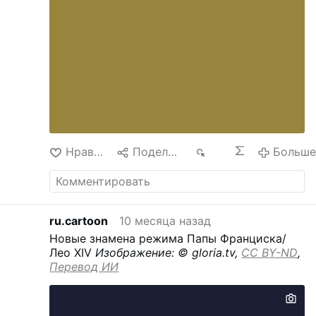
Нравится
Поделиться
215
Больш
ru.cartoon
10 месяца назад
Новые знамена режима Папы Франциска/
Лео XIV
Изображение: © gloria.tv,
CC BY-ND
,
Перевод ИИ