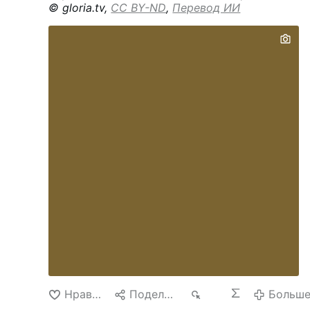
© gloria.tv,
CC BY-ND
,
Перевод ИИ
Нравится
Поделиться
228
Больш