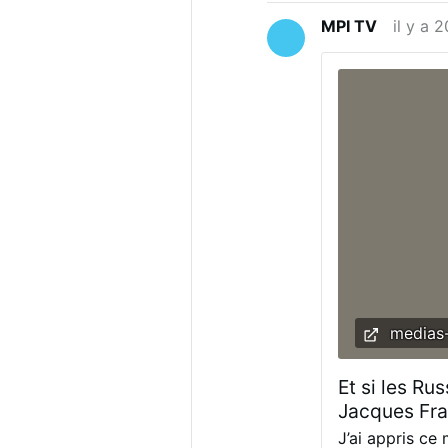
de l’amour de 
MPI TV
il y a 
Dieu. Ayant fo
les pauvres pe
du prochain l
étaient alors 
de vie apostoli
medias-
Et si les Ru
Jacques Fra
J’ai appris ce 