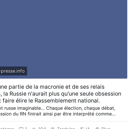
n de sacrifice, à plus forte raison de sacrifice
 dont l’importance est pourtant décisive dans le cadre d’un
où …
presse.info
une partie de la macronie et de ses relais
 la Russie n'aurait plus qu'une seule obsession
: faire élire le Rassemblement national.
ot russe imaginable… Chaque élection, chaque débat,
sion du RN finirait ainsi par être interprété comme
 du Kremlin. L’anti-RN devient alors moins un argument
e lecture universelle : tout y ramène. Aussi, à en croire