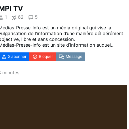
MPI TV
1
62
5
Médias-Presse-Info est un média original qui vise la
vulgarisation de l’information d’une manière délibérément
objective, libre et sans concession.
Médias-Presse-Info est un site d’information auquel
contribuent dans leurs domaines de compétence, des
hommes et des femmes de tous horizons et de toutes
S’abonner
Bloquer
Message
catégories socio-professionnelles.
Dans un marché de l’information toujours plus dense, nos
13 minutes
atouts sont nombreux:
Tout d’abord, les nombreux correspondants internationaux
qui contribuent à ce projet permettent au public
francophone de découvrir, dans le contexte de
mondialisation, les réalités telles qu’elles sont au delà des
frontières françaises et non pas telles qu’elles pourraient êt
fantasmées ou ignorées.
Nous visons également une information toujours plus proch
de nos lecteurs. Pour cela n’hésitez pas à nous faire part d
vos suggestions ou remarques via les commentaires ou les