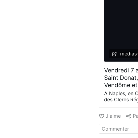
medias-
Vendredi 7 
Saint Donat
Vendôme et 
A Naples, en 
des Clercs Rég
Gaétan naquit 
lui eut donné l
J'aime
Pa
L’innocence br
monde le nomm
docteur dans l’
le mit au rang