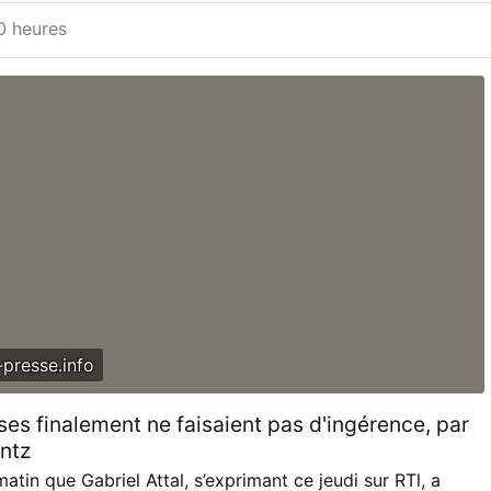
Dieu que, se dérobant à la cour, il se voua tout entier à
20 heures
ndé des hôpitaux à ses propres frais, il y servait lui-même
stiférés. Le zèle qu’il ne cessa de déployer pour le salut
e fit surnommer le Chasseur d’âmes. Les mœurs du clergé
devenues moins régulières ; voulant les ramener à la forme
que, il institua un ordre de Clercs réguliers, qui,…
presse.info
sses finalement ne faisaient pas d'ingérence, par
ntz
matin que Gabriel Attal, s’exprimant ce jeudi sur RTl, a