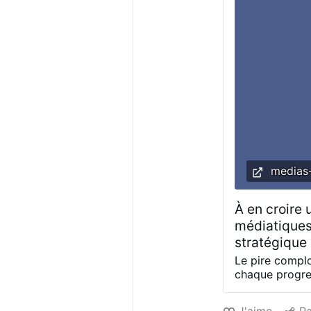
encore la notio
propitiatoire,
enterrement, 
medias-
À en croire 
médiatiques,
stratégique 
Le pire compl
chaque progres
l’ombre portée
qu’une grille d