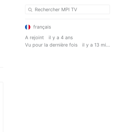
français
A rejoint
il y a 4 ans
Vu pour la dernière fois
il y a 13 minutes
re
e
e