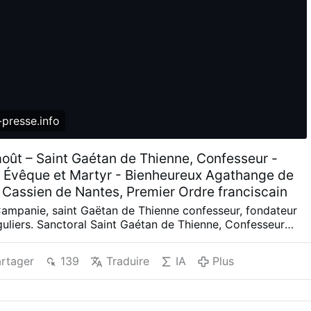
presse.info
août – Saint Gaétan de Thienne, Confesseur -
, Évêque et Martyr - Bienheureux Agathange de
Cassien de Nantes, Premier Ordre franciscain
Campanie, saint Gaëtan de Thienne confesseur, fondateur
uliers. Sanctoral Saint Gaétan de Thienne, Confesseur
à Vicence, de la noble famille de Thienne. Aussitôt qu’elle
e jour, sa mère l’offrit à la sainte Vierge, Mère de Dieu.
rtager
139
Traduire
IA
Plus
illa tellement en lui dès ses tendres années, que tout le
ait le Saint. Après avoir obtenu à Padoue le grade de
un et l’autre droit, il partit pour Rome, où le Pape Jules II
 des Prélats. Ordonné Prêtre, il fut si ardemment embrasé