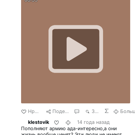
Нравится
Поделиться
1
3 тыс.
Боль
klestovik
14 года назад
Пополняют армию ада-интересно,а они
жизнь вообще ценят? Эти люди не имеют