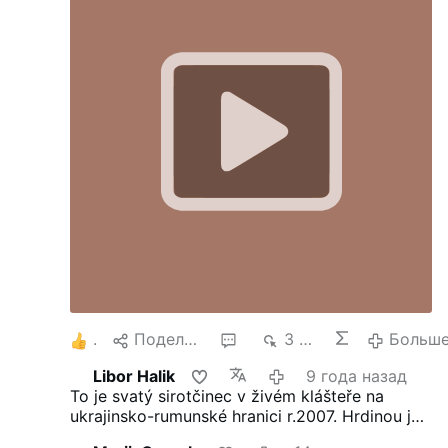
ороговевшей кожи. Фильм о чуде. Реальном
и абсолютно не сказочном. Фильм об
исцелении совершенно больных детей и об
исцелении взрослых. Уже давно, особенно в
кинематографе, понятие «герой» это
безжалостный и решительный комок мышц.
Оказывается можно и по другому. Не
скулить, не жаловаться на здоровье, а
стиснув зубы делать добро. Тем более, что
его сейчас так мало. Ведь мы до сих пор не
знаем, что такое жизнь. Временная
командировка перед погружением в
вечность или пешая прогулка из пункта «А»
в пункт «Б».Фильм динамичен, с хорошим
текстом и совсем не скучный. Бери и
смотри.
2
Поделиться
2
3 тыс.
Больш
Libor Halik
9 года назад
To je svatý sirotčinec v živém klášteře na
ukrajinsko-rumunské hranici r.2007. Hrdinou je
dříve ženatý kněz Michael Žar, který se, když