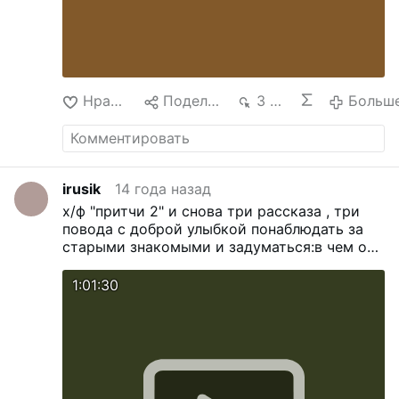
Нравится
Поделиться
3 тыс.
Больш
irusik
14 года назад
х/ф "притчи 2"
и снова три рассказа , три
повода с доброй улыбкой понаблюдать за
старыми знакомыми и задуматься:в чем они
правы, а в чем нет.
1:01:30