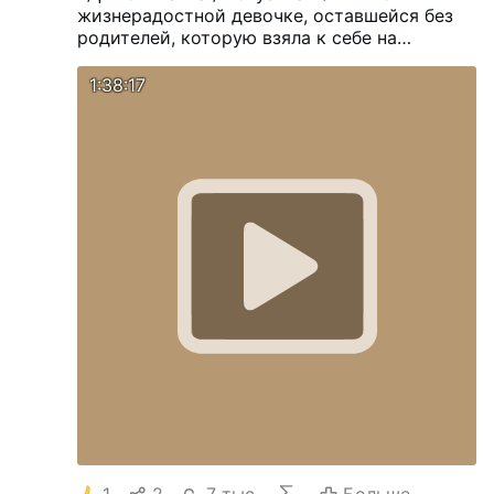
жизнерадостной девочке, оставшейся без
родителей, которую взяла к себе на
воспитание её тётя. Её бесконечный
энтузиазм и воображение способны
1:38:17
разбудить самые лучшие чувства у каждого,
кто с ней встречается.
1
2
7 тыс.
Больше