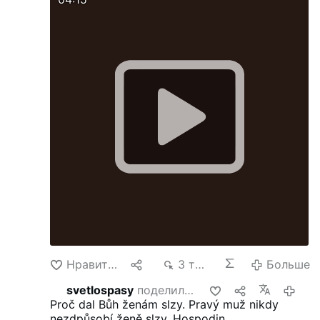
Нравится
1
3 тыс.
Больше
svetlospasy
поделился этим
14 года на
Proč dal Bůh ženám slzy.
Pravý muž nikdy
nezdpůsobí ženě slzy.
Hospodin