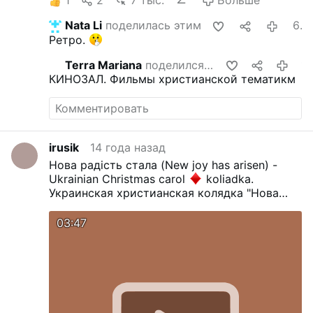
Nata Li
поделилась этим
6 года назад
Ретро.
Terra Mariana
поделился этим
14 года на
КИНОЗАЛ.
Фильмы христианской тематикм
irusik
14 года назад
Нова радість стала (New joy has arisen) -
Ukrainian Christmas carol
koliadka.
Украинская христианская колядка "Нова
радисть стала". С Рождеством Христовым!
2011.
03:47