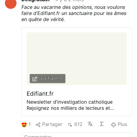
Face au vacarme des opinions, nous voulons
faire d’Edifiant.fr un sanctuaire pour les âmes
en quête de vérité.
edifiant.fr
Edifiant.fr
Newsletter d’investigation catholique
Rejoignez nos milliers de lecteurs et
recevez notre enquête du mois par email
↷ Recevez gratuitement notre livret Une
1
Partager
612
Plus
question à la foi La vérité est une exigence
| dont dépend votre vie. Poursuivez-la