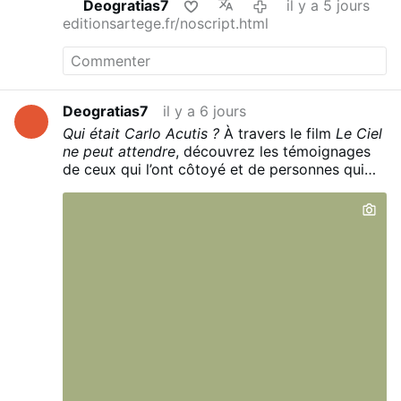
Deogratias7
il y a 5 jours
editionsartege.fr/noscript.html
Deogratias7
il y a 6 jours
Qui était Carlo Acutis ?
À travers le film
Le Ciel
ne peut attendre
, découvrez les témoignages
de ceux qui l’ont côtoyé et de personnes qui
racontent avoir été guéries par son
intercession. Une plongée dans la vie de foi
exemplaire du jeune Italien canonisé en
septembre 2025.
youtube.com/watch?
v=FZubX42wsl8