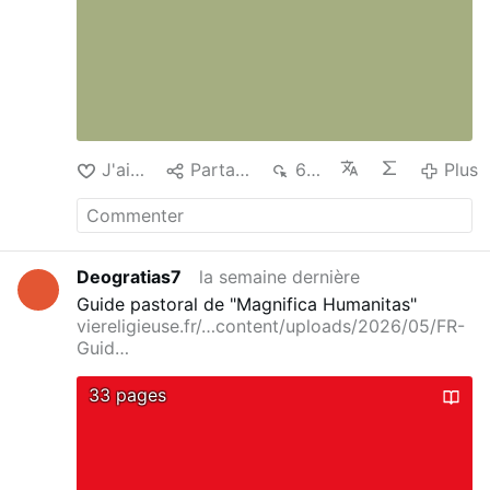
J'aime
Partager
638
Plus
Deogratias7
la semaine dernière
Guide pastoral de "Magnifica Humanitas"
viereligieuse.fr/…content/uploads/2026/05/FR-
Guid…
33 pages