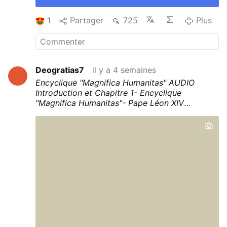
1
Partager
725
Plus
Deogratias7
il y a 4 semaines
Encyclique "Magnifica Humanitas" AUDIO
Introduction et Chapitre 1- Encyclique
"Magnifica Humanitas"- Pape Léon XIV
acast.com/…
a83997ef5293d/e/6a19674e847a83997ef5d4…
Chapitre 2- Encyclique "Magnifica Humanitas"-
Pape Léon XIV
acast.com/…
a83997ef5293d/e/6a1eaed9b11ee18ce55524…
Chapitre 3- Encyclique "Magnifica Humanitas"-
Pape Léon XIV
acast.com/…
a83997ef5293d/e/6a1eae7e335cf85f9cce82…
Chapitre 4- Encyclique "Magnifica Humanitas"-
Pape Léon XIV
acast.com/…
a83997ef5293d/e/6a245036250fa4918b16fc…
Chapitre 5- Encyclique "Magnifica Humanitas"-