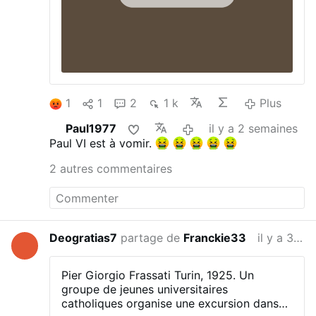
patriarche orthodoxe, le premier pape à
prendre la parole aux Nations Unies.
Homme de dialogue et de confrontation,
homme de foi et de liberté, il a porté
jusqu’à son aboutissement le Concile
inauguré par son prédécesseur. Par son
encyclique Populorum Progressio, il a
1
1
2
1 k
Plus
rappelé les hommes à la justice sociale
dans un monde en pleine mutation. A ces
Paul1977
il y a 2 semaines
mêmes hommes, il a rappelé l’exigence …
Paul VI est à vomir.
Plus
2 autres commentaires
Deogratias7
partage de
Franckie33
il y a 3 semaines
Pier Giorgio Frassati
Turin, 1925. Un
groupe de jeunes universitaires
catholiques organise une excursion dans