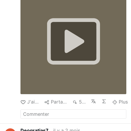
pape ! Pendant 100 jours, laissez-vous
guider par les paroles de l'encyclique
Magnifica Humanitas du pape Léon XIV.
Chaque jour, recevez un extrait du texte, à
lire, avec une version audio pour ceux qui
le souhaitent, accompagné d'une prière
pour entrer plus profondément dans
l'espérance chrétienne. Un parcours
spirituel pour nourrir sa foi, méditer
l'Évangile et accueillir l'appel de Dieu dans
notre vie quotidienne.
J'aime
Partager
589
Plus
Deogratias7
il y a 2 mois