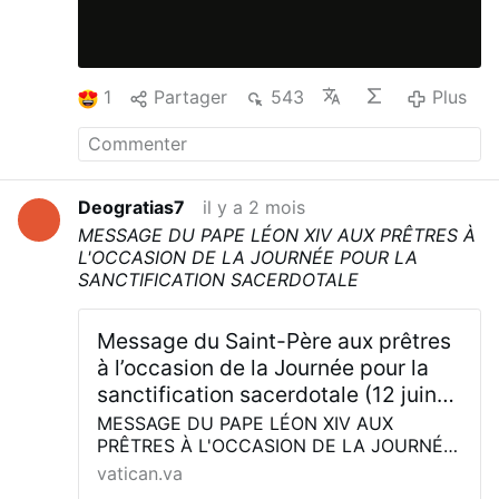
1
Partager
543
Plus
Deogratias7
il y a 2 mois
MESSAGE DU PAPE LÉON XIV
AUX PRÊTRES À
L'OCCASION DE
LA JOURNÉE POUR LA
SANCTIFICATION SACERDOTALE
Message du Saint-Père aux prêtres
à l’occasion de la Journée pour la
sanctification sacerdotale (12 juin
2026)
MESSAGE DU PAPE LÉON XIV AUX
PRÊTRES À L'OCCASION DE LA JOURNÉE
POUR LA SANCTIFICATION SACERDOTALE
vatican.va
[Solennité du Sacré-Cœur de Jésus, 12 juin