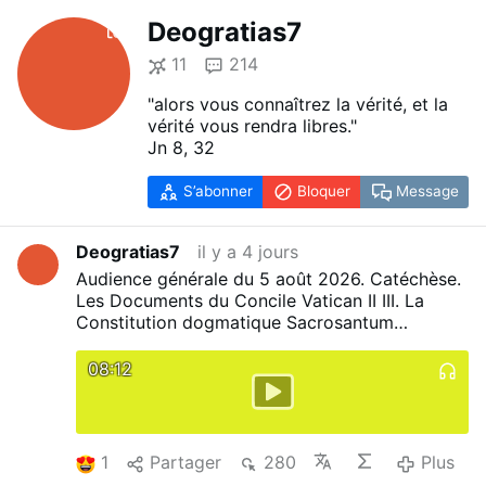
Deogratias7
11
214
"alors vous connaîtrez la vérité, et la
vérité vous rendra libres."
Jn 8, 32
S’abonner
Bloquer
Message
Deogratias7
il y a 4 jours
Audience générale du 5 août 2026. Catéchèse.
Les Documents du Concile Vatican II III. La
Constitution dogmatique Sacrosantum
Concilium 5. La prière de l'Église
Audience
générale du 5 août 2026. Catéchèse. Les …
08:12
1
Partager
280
Plus