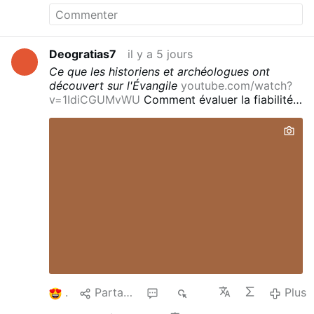
Deogratias7
il y a 5 jours
Ce que les historiens et archéologues ont
découvert sur l'Évangile
youtube.com/watch?
v=1IdiCGUMvWU
Comment évaluer la fiabilité
des Évangiles ? On étudié les arguments
historiques et archéologiques pour l'attribution
des Évangiles aux apôtres, la date d'écriture,
etc avec des exemples précis !
1
Partager
1
501
Plus