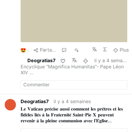
Pape Léon XIV
acast.com/…
a83997ef5293d/e/6a24513fccc3ddbc74b14e…
1
Partager
1
514
Plus
Deogratias7
il y a 4 semaines
Encyclique "Magnifica Humanitas"- Pape Léon
XIV …
Deogratias7
il y a 4 semaines
𝐋𝐞 𝐕𝐚𝐭𝐢𝐜𝐚𝐧 𝐩𝐫𝐞́𝐜𝐢𝐬𝐞 𝐚𝐮𝐬𝐬𝐢 𝐜𝐨𝐦𝐦𝐞𝐧𝐭 𝐥𝐞𝐬 𝐩𝐫𝐞̂𝐭𝐫𝐞𝐬 𝐞𝐭 𝐥𝐞𝐬
𝐟𝐢𝐝𝐞̀𝐥𝐞𝐬 𝐥𝐢𝐞́𝐬 𝐚̀ 𝐥𝐚 𝐅𝐫𝐚𝐭𝐞𝐫𝐧𝐢𝐭𝐞́ 𝐒𝐚𝐢𝐧𝐭-𝐏𝐢𝐞 𝐗 𝐩𝐞𝐮𝐯𝐞𝐧𝐭
𝐫𝐞𝐯𝐞𝐧𝐢𝐫 𝐚̀ 𝐥𝐚 𝐩𝐥𝐞𝐢𝐧𝐞 𝐜𝐨𝐦𝐦𝐮𝐧𝐢𝐨𝐧 𝐚𝐯𝐞𝐜 𝐥’𝐄́𝐠𝐥𝐢𝐬𝐞
𝐜𝐚𝐭𝐡𝐨𝐥𝐢𝐪𝐮𝐞.