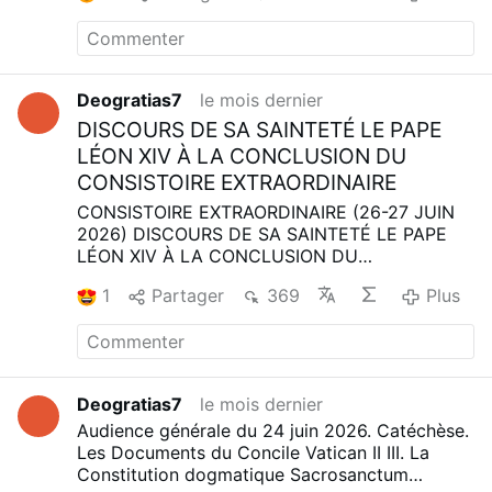
Deogratias7
le mois dernier
DISCOURS DE SA SAINTETÉ LE PAPE
LÉON XIV À LA CONCLUSION DU
CONSISTOIRE EXTRAORDINAIRE
CONSISTOIRE EXTRAORDINAIRE
(26-27 JUIN
2026)
DISCOURS DE SA SAINTETÉ LE PAPE
LÉON XIV
À LA CONCLUSION DU
CONSISTOIRE EXTRAORDINAIRE
Nouvelle salle
1
Partager
369
Plus
synodale, samedi 27 juin 2026
_________________________________
Avant de
conclure, je tiens à exprimer notre profonde
sympathie, la mienne et celle de l’ensemble du
Collège des cardinaux, au peuple vénézuélien,
Deogratias7
le mois dernier
durement touché par le récent et violent
Audience générale du 24 juin 2026. Catéchèse.
séisme. Nous assurons de nos prières les
Les Documents du Concile Vatican II III. La
victimes, leurs familles et tous ceux qui
Constitution dogmatique Sacrosanctum
subissent les conséquences de cette tragédie.