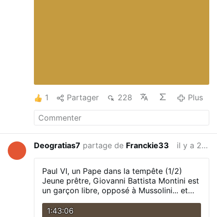
1
Partager
228
Plus
Deogratias7
partage de
Franckie33
il y a 2 semaines
Paul VI, un Pape dans la tempête (1/2)
Jeune prêtre, Giovanni Battista Montini est
un garçon libre, opposé à Mussolini... et
qui n'hésite pas à donner des conseils au
Pape ! Traversant la 2° guerre mondiale,
1:43:06