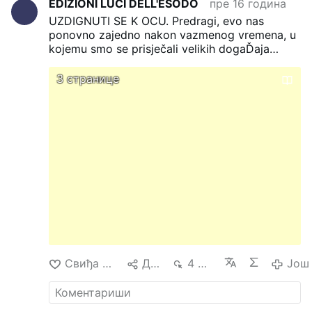
EDIZIONI LUCI DELL'ESODO
пре 16 година
UZDIGNUTI SE K OCU.
Predragi, evo nas
ponovno zajedno nakon vazmenog vremena, u
kojemu smo se prisječali velikih dogaĎaja
našeg spasenja...
3 странице
Свиђа ми се
Дели
4 хиљ.
Још