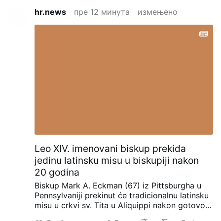
hr.news
пре 12 минута
измењено
Leo XIV. imenovani biskup prekida
jedinu latinsku misu u biskupiji nakon
20 godina
Biskup Mark A. Eckman (67) iz Pittsburgha u
Pennsylvaniji prekinut će tradicionalnu latinsku
misu u crkvi sv. Tita u Aliquippi nakon gotovo
20 godina.
Biskup Eckman imenovan je