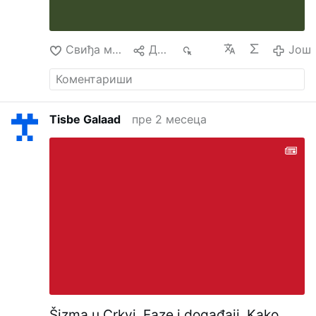
Свиђа ми се
Дели
209
Још
Tisbe Galaad
пре 2 месеца
Šizma u Crkvi. Faze i događaji. Kako