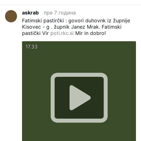
askrab
пре 7 година
Fatimski pastirčki : govori duhovnk iz župnije
Kisovec - g . župnik Janez Mrak.
Fatimski
pastički
Vir
poti.rkc.si
Mir in dobro!
17.33