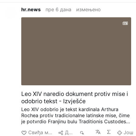
hr.news
пре 6 дана
измењено
Leo XIV naredio dokument protiv mise i
odobrio tekst - Izvješće
Leo XIV odobrio je tekst kardinala Arthura
Rochea protiv tradicionalne latinske mise, čime
je potvrdio Franjinu bulu Traditionis Custodes,
izvještava LaRazon.es 2. kolovoza. Tekst je
Свиђа ми се
Дели
39
Још
distribuiran otprilike 170 kardinalima na