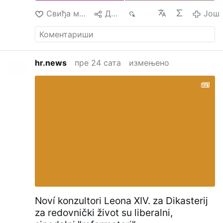
Свиђа ми се
Дели
889
Још
hr.news
пре 24 сата
измењено
Noví konzultori Leona XIV. za Dikasterij
za redovnički život su liberalni,