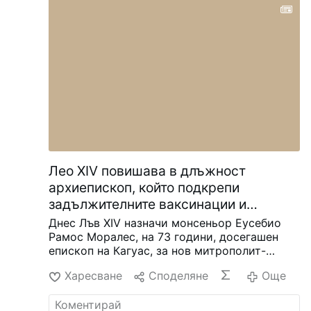
Лео XIV повишава в длъжност
архиепископ, който подкрепи
задължителните ваксинации и
похвали Bad Bunny
Днес Лъв XIV назначи монсеньор Еусебио
Рамос Моралес, на 73 години, досегашен
епископ на Кагуас, за нов митрополит-
архиепископ на Сан Хуан, Пуерто Рико.
Той
Харесване
Споделяне
Още
е ръкоположен за свещеник през 1983 г.,
след като е завършил философия и
теология в Пуерто Рико, Мексико,