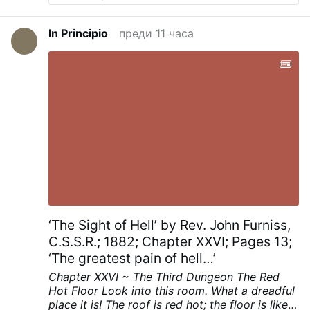
Съединените щати и Рим.
Работил е като
енорийски свещеник, ректор на семинария,
In Principio
преди 11 часа
професор по догматична теология, епископ
на Фахардо-Умакао от 2008 до 2017 г. и
епископ на Кагуас от 2017 г.
През 2024 г.
става председател на Пуерториканската
епископска конференция.
Пуерториканските
епископи приеха една от най-
рестриктивните в света интерпретации на
„Traditionis Custodes“ (2021 г.), с което
прекратиха всички литургии по римския
обред на острова.
Твърда политика по
отношение на ваксините срещу COVID
През
август 2021 г. епископ Рамос подписа
пастирската инструкция на
пуерториканските епископи, в която се
‘The Sight of Hell’ by Rev. John Furniss,
обявява, че ваксинирането срещу COVID е
C.S.S.R.; 1882; Chapter XXVI; Pages 13;
„морален дълг“, че възраженията на
‘The greatest pain of hell…’
съвестта от страна на католиците не се
признават и че на …
Още
Chapter XXVI ~ The Third Dungeon
The Red
Hot Floor
Look into this room. What a dreadful
place it is! The roof is red hot; the floor is like a