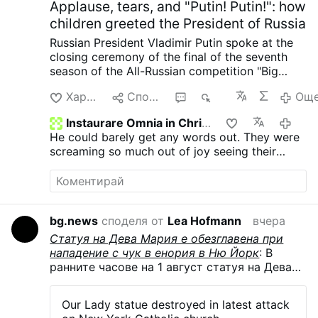
Applause, tears, and "Putin! Putin!": how
children greeted the President of Russia
Russian President Vladimir Putin spoke at the
closing ceremony of the final of the seventh
season of the All-Russian competition "Big
Change," which is being held in Krasnoyarsk as
Харесване
Споделяне
1
709
Ощ
part of the national project "Youth and
Children." In his address, the head of state
Instaurare Omnia in Christo
преди 
thanked the competition participants, their
He could barely get any words out. They were
mentors and teachers, and emphasized the
screaming so much out of joy seeing their
importance of education, finding one's calling,
President.
and a proactive approach to life. The President
noted that over the years, the competition has
attracted over 7 million participants, with many
finalists becoming students at leading
bg.news
споделя от
Lea Hofmann
вчера
universities, implementing their own projects,
Статуя на Дева Мария е обезглавена при
and finding their own businesses. Vladimir
нападение с чук в енория в Ню Йорк
: В
Putin also spoke about the importance of
ранните часове на 1 август статуя на Дева
Krasnoyarsk as the geographic center of
Мария в църквата „Св. Рита“ в Лонг Айлънд
Russia, congratulated the winners on the
Сити, Ню Йорк, беше разбита с чук, в
opportunity to embark on a "Dream Journey"
Our Lady statue destroyed in latest attack
резултат на което тя остана обезглавена и
across the country, and wished the young