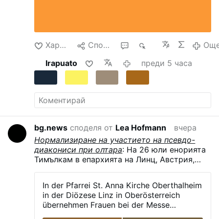
Salesian College of Lad, which had been
transformed into a temporary detention center.
Despite the dire circumstances, the teachers
continued their clandestine instruction of the
Харесване
Споделяне
1
198
Ощ
…
Още
Irapuato
преди 5 часа
bg.news
споделя от
Lea Hofmann
вчера
Нормализиране на участието на псевдо-
диакониси при олтара
: На 26 юли енорията
Тимълкам в епархията на Линц, Австрия,
отбеляза празника на светица Анна в
Оберталхайм, както съобщава страницата
In der Pfarrei St. Anna Kirche Oberthalheim
на енорията във „Фейсбук“. Както вече е
in der Diözese Linz in Oberösterreich
обичайно в немскоговорящите епархии,
übernehmen Frauen bei der Messe
жена-пасторален асистент, облечена в алба
maßgeblich die Leitung bestimmter
и литургичен шал, изпълняваше литургично