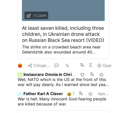
rt.com
At least seven killed, including three
children, in Ukrainian drone attack
on Russian Black Sea resort (VIDEO)
The strike on a crowded beach area near
Gelendzhik also wounded around 40
people and damaged civilian
infrastructure, according to Krasnodar
1
Споделяне
2
605
Още
Governor Veniamin Kondratyev At least
seven people, including three children,
Instaurare Omnia in Christo
преди 
have been killed in a Ukrainian drone
Well, NATO which is the US at the front of this
attack on a crowded beach area near the
war will pay dearly. As I warned since last year.
Russian Black Sea resort of Gelendzhik,
It will take trump to cause WW lll. And here we
according to local officials. The strike on
Father Karl A Claver
1
преди 4 дни
are. They can't win on the battlefield so they
Monday also wounded around 40 people
War is hell. Many innocent God-fearing people
go inside to kill many, many children and
and damaged civilian infrastructure,
are killed because of war.
civilians. That's what NATO wants. Just like in
Krasnodar Region Governor Veniamin
Iran. Palestine, Lebanon and other countries. I
Kondratyev said. He described the attack