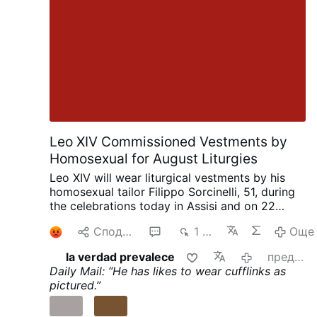
Leo XIV Commissioned Vestments by
Homosexual for August Liturgies
Leo XIV will wear liturgical vestments by his
homosexual tailor Filippo Sorcinelli, 51, during
the celebrations today in Assisi and on 22
August in Rimini. Sorcinelli said this in an
1
Споделяне
3
1 хил.
Още
interview with Corriere.it on 2 August.
The
Assisi vestments draw inspiration from 13th-
la verdad prevalece
преди 5 часа
and 14th-century paintings of the Porziuncola,
Daily Mail: “He has likes to wear cufflinks as
while the Rimini vestments, created for a
pictured.”
Eucharist by the sea, feature porthole motifs
symbolizing water as the source of life.