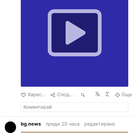
Seigneur reconnaîtra.
Nous étudions chaque
jour à 10h, 18h ou 20h30, les vérités
essentielles pour accueillir Christ revenu dans
la chair.
Prière Catholique
Si tu ressens
l’urgence… rejoins-nous dès maintenant sur
WhatsApp.
Dieu appelle ceux qui cherchent
vraiment.
Харесване
Споделяне
69
Още
bg.news
преди 20 часа
редактирано