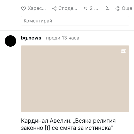
Още
Харесване
Споделяне
2 хил.
Още
bg.news
преди 13 часа
Кардинал Авелин: „Всяка религия
законно [!] се смята за истинска“