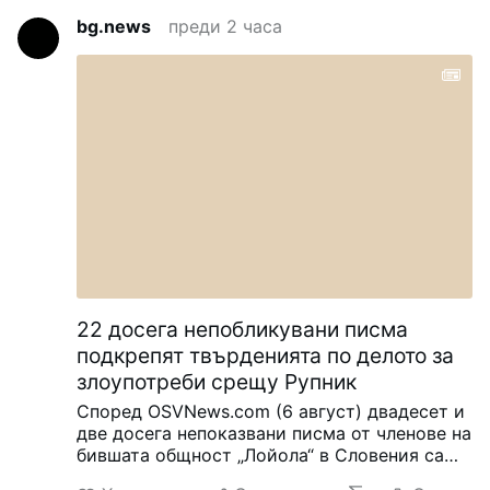
bg.news
преди 2 часа
22 досега непобликувани писма
подкрепят твърденията по делото за
злоупотреби срещу Рупник
Според OSVNews.com (6 август) двадесет и
две досега непоказвани писма от членове на
бившата общност „Лойола“ в Словения са
били включени в текущия каноничен