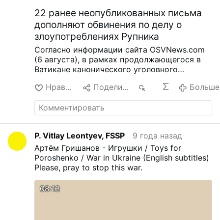
22 ранее неопубликованных письма
дополняют обвинения по делу о
злоупотреблениях Рупника
Согласно информации сайта OSVNews.com
(6 августа), в рамках продолжающегося в
Ватикане канонического уголовного
процесса были приобщены к делу двадцать
Нравится
Поделиться
16
Больше
два ранее не обнародованных письма
членов бывшей общины «Лойола» в
Словении.
Эти письма были написаны в
период Пасхи 2000 года после того, как
настоятельница общины, сестра Иванка
P. Vitlay Leontyev, FSSP
9 года назад
Хоста, попросила 40 сестёр напрямую
Артём Гришанов - Игрушки / Toys for
обратиться к Рупнику с рассказом об их
Poroshenko / War in Ukraine (English subtitles)
отношениях с ним в рамках Юбилейного
Please, pray to stop this war.
года.
Сестрам было поручено описать
произошедшее и предложить прощение в
рамках процесса примирения. В двадцати
08:13
двух письмах описываются случаи
психологического, духовного или
сексуального насилия.
Письма хранятся в