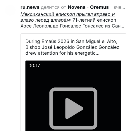
ru.news
делится от
Novena - Oremus
вчера
Мексиканский епископ прыгал вправо и
влево перед алтарём
: 71-летний епископ
Хосе Леопольдо Гонсалес Гонсалес из Сан-
Хуан-де-лос-Лагос (штат Халиско, Мексика)
прыгал и танцевал в литургических
During Emaús 2026 in San Miguel el Alto,
одеяниях, включая митру, во время
Bishop José Leopoldo González González
мероприятия «Эмаус 2026». Это
drew attention for his energetic
епархиальное собрание, прошедшее 23–24
participation with young people during the
мая в Сан-Мигель-эль-Альто (штат
activities and Mass.
00:17
Халиско), собрало более 5 000 молодых
католиков. Гонсалес пояснил, что один
молодой человек сказал ему, будто танец
очень прост — «один шаг вправо, другой
влево», — и пошутил, что «попал в
ловушку».