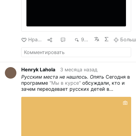
Нравится
10
42
9 тыс.
Больш
Henryk Lahola
3 месяца назад
Русским места не нашлось. Опять
Сегодня в
программе
"Мы в курсе"
обсуждали, кто и
зачем переодевает русских детей в
национальные костюмы стран Средней
Азии. Эксперт эфира - Михаил Бурда
(доктор политических наук, начальник
отдела миграционной политики Института
Царьград) и Сергей Зайцев (общественный
деятель).
Самые яркие цитаты Бурды.
Про
документы в миграционной политике: это