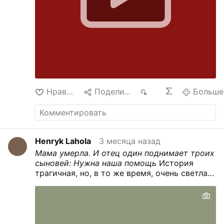
года ещё на два года.
Епископ не обращался
за очередным продлением: «Разрешение на
отправление мессы по старому обряду …
Больше
Нравится
Поделиться
84
Больше
Henryk Lahola
3 месяца назад
Мама умерла. И отец один поднимает троих
сыновей: Нужна наша помощь
История
трагичная, но, в то же время, очень светлая.
Расскажем. Наша помощь, действительно,
необходима.
В тихом селе Грабово
Пензенской области живёт особенная
семья. Жизнь многодетного отца Алексея и
его троих сыновей резко изменилась в один