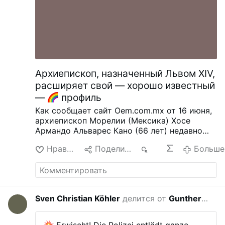
wurden mit Schussverletzungen behandelt. Ihr
Zustand wird vorläufig als mittelschwer
eingeschätzt. Nach vorläufigen Informationen
wird versucht, die Wohnung des Schützen zu
stürmen.
Gefahrenradar
@odessa_inform
Nachricht senden
@odinfo2_bot
ABONNIEREN
LIVE
Архиепископ, назначенный Львом XIV,
расширяет свой — хорошо известный
—
профиль
Как сообщает сайт Oem.com.mx от 16 июня,
архиепископ Морелии (Мексика) Хосе
Армандо Альварес Кано (66 лет) недавно
принял представителей гомосексуальной
Нравится
Поделиться
24
Больше
группы «Otro Rebaño».
Координатор группы
Эрик Бальестерос гордится своими
гомосексуальными грехами. По итогам
встречи с архиепископом Альваресом
участники группы заявили, что они
Sven Christian Köhler
делится от
Guntherus de Thuringia
на прошлой
«наполнены надеждой». Они высоко
оценили готовность архиепископа
выслушать гомосексуальную идеологию и