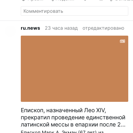
ru.news
23 часа назад
отредактировано
Епископ, назначенный Лео XIV,
прекратил проведение единственной
латинской мессы в епархии после 20
лет
Епископ Марк А. Экман (67 лет) из