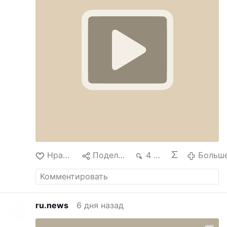
архивах общины Лойола, которые в
настоящее время находятся на хранении в
архиепархии Любляны. Их полное
содержание не было обнародовано.
По
данным OSVNews, в письмах описываются
предполагаемые манипуляции,
принуждение, злоупотребление властью, а
также физические и сексуальные
посягательства. Несколько сестёр заявили,
что отец Рупник …
Больше
Нравится
Поделиться
4 тыс.
Больш
ru.news
6 дня назад