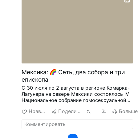
Мексика:
Сеть, два собора и три
епископа
С 30 июля по 2 августа в регионе Комарка-
Лагунера на севере Мексики состоялось IV
Национальное собрание гомосексуальной
сети «Red Católica Arcoíris de México».
Под
Нравится
Поделиться
20
Больше
лозунгом «Братство и служение» на встрече
собрались почти 100 представителей групп
ЛГБТ со всей Мексики, в том числе
«Кадима» (Чиуауа), «Отро Ребаньо»
(Морелия), «Бетания» (Ирапуато), «Ла-