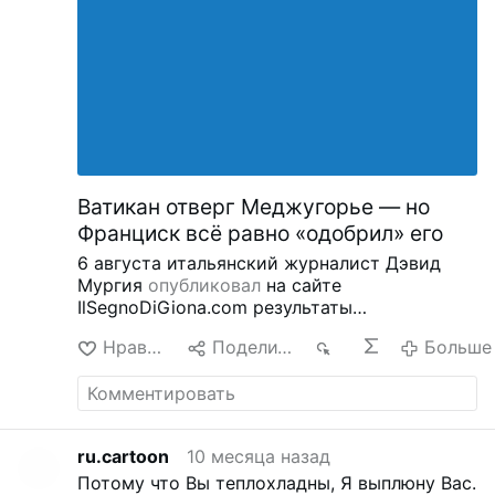
Ватикан отверг Меджугорье — но
Франциск всё равно «одобрил» его
6 августа итальянский журналист Дэвид
Мургия
опубликовал
на сайте
IlSegnoDiGiona.com результаты
конфиденциального опроса, проведённого в
Нравится
Поделиться
8
Больше
2016 году в Конгрегации по доктрине веры в
отношении предполагаемых явлений в
Меджугорье.
Две трети членов Конгрегации
заявили, что явления в Меджугорье НЕ
носят сверхъестественного характера
По
ru.cartoon
10 месяца назад
словам Мургии, 33 участникам было
Потому что Вы теплохладны, Я выплюну Вас.
предложено представить письменные