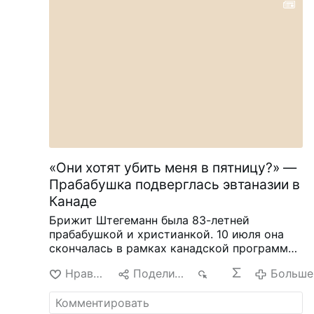
«Они хотят убить меня в пятницу?» —
Прабабушка подверглась эвтаназии в
Канаде
Брижит Штегеманн была 83-летней
прабабушкой и христианкой. 10 июля она
скончалась в рамках канадской программы
«Медицинская помощь в уходе из жизни»
Нравится
Поделиться
15
Больше
(MAiD) в провинции Онтарио.
У Штегеманн
был диагностирован рак желудка в
терминальной стадии IV, и она хотела