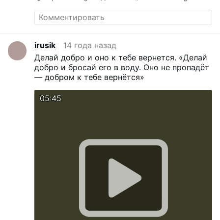
пострижен в монашество, 29 августа 1991
года рукоположен во иеродиакона, 1
сентября 1991 года – во иеромонаха. 16
июня 1992 года …
Больше
irusik
14 года назад
Делай добро и оно к тебе вернется.
«Делай
добро и бросай его в воду. Оно не пропадёт
— добром к тебе вернётся»
05:45