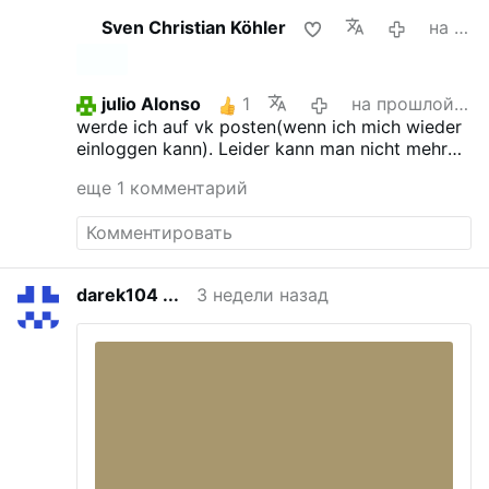
Средиземное море и игнорировать
Sven Christian Köhler
на прошлой неделе
Испанию.
Это АТАКА.
Analytik & News
julio Alonso
1
на прошлой неделе
werde ich auf vk posten(wenn ich mich wieder
einloggen kann). Leider kann man nicht mehr
direkt von von hier dort hinteilen.
еще 1 комментарий
darek104 ...
3 недели назад