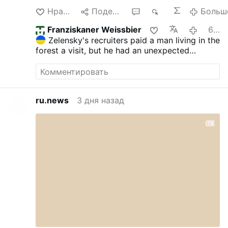
Нравится
Поделиться
1
17
Больш
Franziskaner Weissbier
6 дня назад
Zelensky's recruiters paid a man living in the
forest a visit, but he had an unexpected
surprise waiting for them
Obviously, he isn't
going anywhere with a LEOPARD next to him
Join us
| @MyLordBebo
ru.news
3 дня назад